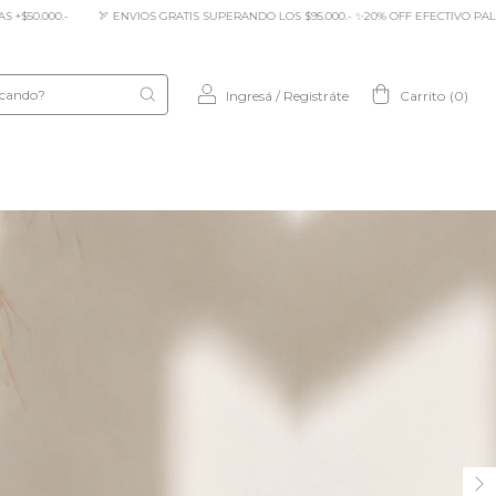
 $95.000.- ✨20% OFF EFECTIVO PALERMO * 10% OFF TRANSFERENCIA * CUOTAS SIN INT
Ingresá
/
Registráte
Carrito
(
0
)