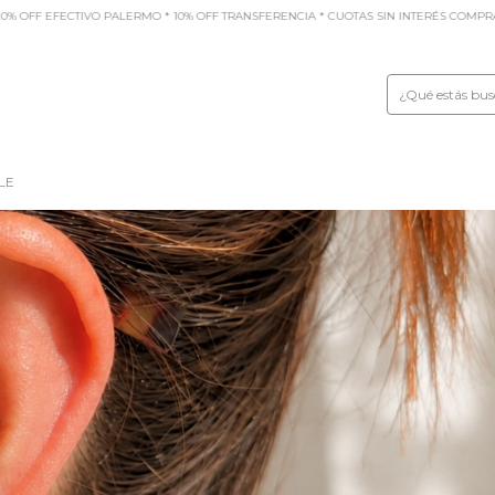
CIA * CUOTAS SIN INTERÉS COMPRAS +$50.000.-
🏹 ENVIOS GRATIS SUPERANDO LOS
LE