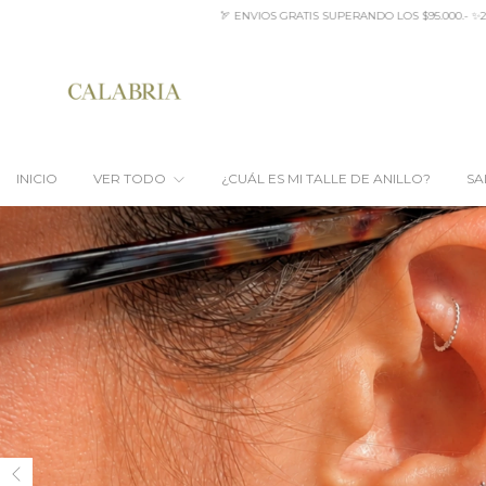
GRATIS SUPERANDO LOS $95.000.- ✨20% OFF EFECTIVO PALERMO * 10% OFF TRANSFEREN
INICIO
VER TODO
¿CUÁL ES MI TALLE DE ANILLO?
SA