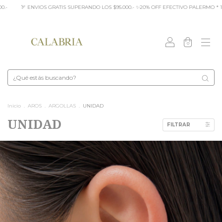
OFF EFECTIVO PALERMO * 10% OFF TRANSFERENCIA * CUOTAS SIN INTERÉS COMPRAS +$
0
Inicio
.
AROS
.
ARGOLLAS
.
UNIDAD
UNIDAD
FILTRAR