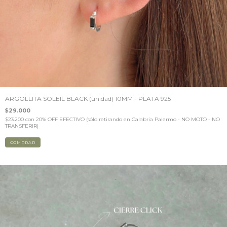
ARGOLLITA SOLEIL BLACK (unidad) 10MM - PLATA 925
$29.000
$23.200
con
20% OFF EFECTIVO (sólo retirando en Calabria Palermo - NO MOTO - NO
TRANSFERIR)
COMPRAR