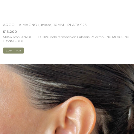
ARGOLLA MAGNO (unidad) 10MM - PLATA 925
$13.200
$10.560
con
20% OFF EFECTIVO (sólo retirando en Calabria Palermo - NO MOTO - NO
TRANSFERIR)
COMPRAR