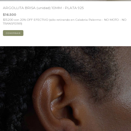
ARGOLLITA BRISA (unidad) 10MM - PLATA 925
$16.500
$13.200
con
20% OFF EFECTIVO (sólo retirando en Calabria Palermo - NO MOTO - NO
TRANSFERIR)
COMPRAR