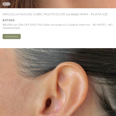
ARGOLLA HUGGIE CUBIC MULTICOLOR (unidad) 14MM - PLATA 925
$37.500
$30.000
con
20% OFF EFECTIVO (sólo retirando en Calabria Palermo - NO MOTO - NO
TRANSFERIR)
COMPRAR