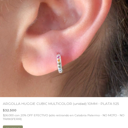
ARGOLLA HUGGIE CUBIC MULTICOLOR (unidad) 10MM - PLATA 925
$32.500
$26.000
con
20% OFF EFECTIVO (sólo retirando en Calabria Palermo - NO MOTO - NO
TRANSFERIR)