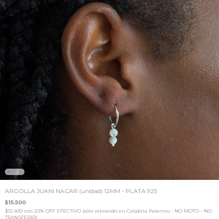
ARGOLLA JUANI NACAR (unidad) 12MM - PLATA 925
$15.500
$12.400
con
20% OFF EFECTIVO (sólo retirando en Calabria Palermo - NO MOTO - NO
TRANSFERIR)