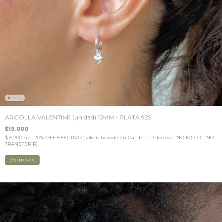
ARGOLLA VALENTINE (unidad) 12MM - PLATA 925
$19.000
$15.200
con
20% OFF EFECTIVO (sólo retirando en Calabria Palermo - NO MOTO - NO
TRANSFERIR)
COMPRAR