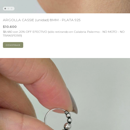
ARGOLLA CASSIE (unidad) 8MM - PLATA 925
$10.600
$8.480
con
20% OFF EFECTIVO (sólo retirando en Calabria Palermo - NO MOTO - NO
TRANSFERIR)
COMPRAR