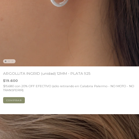
ARGOLLITA INGRID (unidad) 12MM - PLATA 925
$19.600
$15.680
con
20% OFF EFECTIVO (sólo retirando en Calabria Palermo - NO MOTO - NO
TRANSFERIR)
COMPRAR