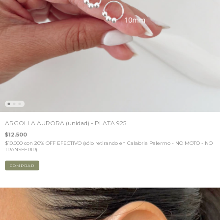
ARGOLLA AURORA (unidad) - PLATA 925
$12.500
$10.000
con
20% OFF EFECTIVO (sólo retirando en Calabria Palermo - NO MOTO - NO
TRANSFERIR)
COMPRAR