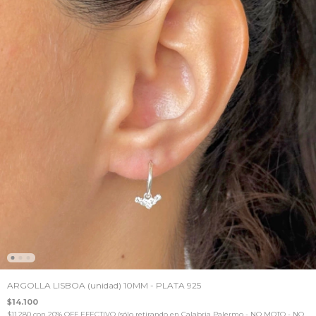
ARGOLLA LISBOA (unidad) 10MM - PLATA 925
$14.100
$11.280
con
20% OFF EFECTIVO (sólo retirando en Calabria Palermo - NO MOTO - NO