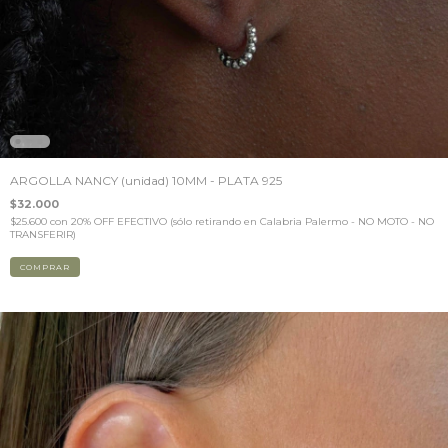
ARGOLLA NANCY (unidad) 10MM - PLATA 925
$32.000
$25.600
con
20% OFF EFECTIVO (sólo retirando en Calabria Palermo - NO MOTO - NO
TRANSFERIR)
COMPRAR