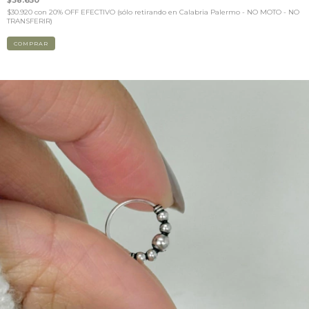
$38.650
$30.920
con
20% OFF EFECTIVO (sólo retirando en Calabria Palermo - NO MOTO - NO
TRANSFERIR)