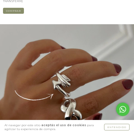
TRANSFERIR)
COMPRAR
Al navegar por este sitio
aceptás el uso de cookies
para
ENTENDIDO
agilizar tu experiencia de compra.