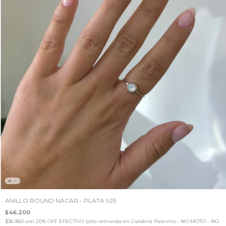
ANILLO ROUND NACAR - PLATA 925
$46.200
$36.960
con
20% OFF EFECTIVO (sólo retirando en Calabria Palermo - NO MOTO - NO