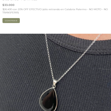
$33.000
$26.400
con
20% OFF EFECTIVO (sólo retirando en Calabria Palermo - NO MOTO - NO
TRANSFERIR)