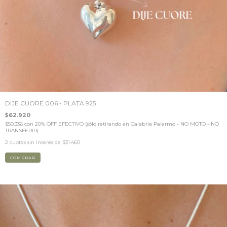
DIJE CUORE 006 - PLATA 925
$62.920
$50.336
con
20% OFF EFECTIVO (sólo retirando en Calabria Palermo - NO MOTO - NO
TRANSFERIR)
2
cuotas sin interés de
$31.460