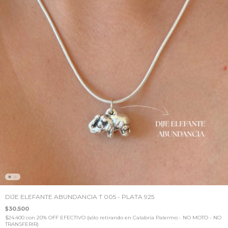
DIJE ELEFANTE ABUNDANCIA T 005 - PLATA 925
$30.500
$24.400
con
20% OFF EFECTIVO (sólo retirando en Calabria Palermo - NO MOTO - NO
TRANSFERIR)