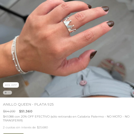
20
%
OFF
ANILLO QUEEN - PLATA 925
$64.200
$51.360
$41.088
con
20% OFF EFECTIVO (sólo retirando en Calabria Palermo - NO MOTO - NO
TRANSFERIR)
2
cuotas sin interés de
$25.680