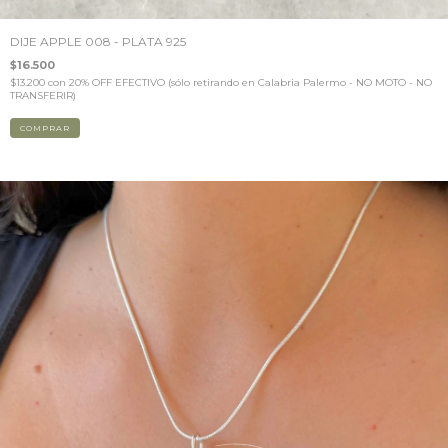
DIJE APPLE 008 - PLATA 925
$16.500
$13.200
con
20% OFF EFECTIVO (sólo retirando en Calabria Palermo - NO MOTO - NO
TRANSFERIR)