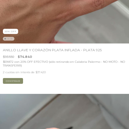
20
%
OFF
ANILLO LLAVE Y CORAZÓN PLATA INFLADA - PLATA 925
$93.550
$74.840
$59.872
con
20% OFF EFECTIVO (sólo retirando en Calabria Palermo - NO MOTO - NO
TRANSFERIR)
2
cuotas sin interés de
$37.420
COMPRAR