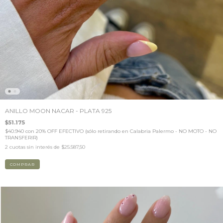
ANILLO MOON NACAR - PLATA 925
$51.175
$40.940
con
20% OFF EFECTIVO (sólo retirando en Calabria Palermo - NO MOTO - NO
TRANSFERIR)
2
cuotas sin interés de
$25.587,50
COMPRAR