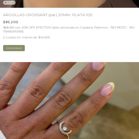
ARGOLLAS CROISSANT (par) 20MM- PLATA 925
$85.200
$68.160
con
20% OFF EFECTIVO (sólo retirando en Calabria Palermo - NO MOTO - NO
TRANSFERIR)
2
cuotas sin interés de
$42.600
COMPRAR