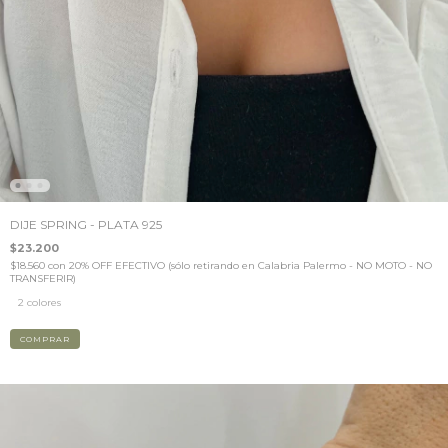
DIJE SPRING - PLATA 925
$23.200
$18.560
con
20% OFF EFECTIVO (sólo retirando en Calabria Palermo - NO MOTO - NO
TRANSFERIR)
2 colores
COMPRAR