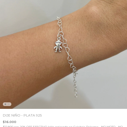
DIJE NIÑO - PLATA 925
$16.000
$12.800
con
20% OFF EFECTIVO (sólo retirando en Calabria Palermo - NO MOTO - NO