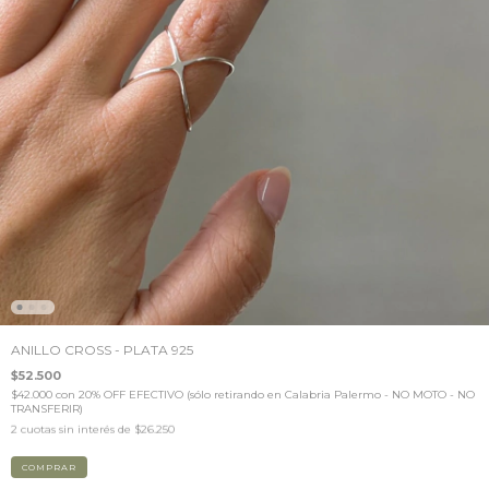
ANILLO CROSS - PLATA 925
$52.500
$42.000
con
20% OFF EFECTIVO (sólo retirando en Calabria Palermo - NO MOTO - NO
TRANSFERIR)
2
cuotas sin interés de
$26.250
COMPRAR