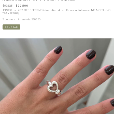
$90.625
$72.500
$58.000
con
20% OFF EFECTIVO (sólo retirando en Calabria Palermo - NO MOTO - NO
TRANSFERIR)
2
cuotas sin interés de
$36.250
COMPRAR