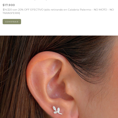
$17.900
$14.320
con
20% OFF EFECTIVO (sólo retirando en Calabria Palermo - NO MOTO - NO
TRANSFERIR)