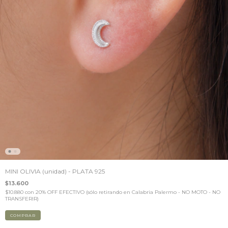
MINI OLIVIA (unidad) - PLATA 925
$13.600
$10.880
con
20% OFF EFECTIVO (sólo retirando en Calabria Palermo - NO MOTO - NO
TRANSFERIR)