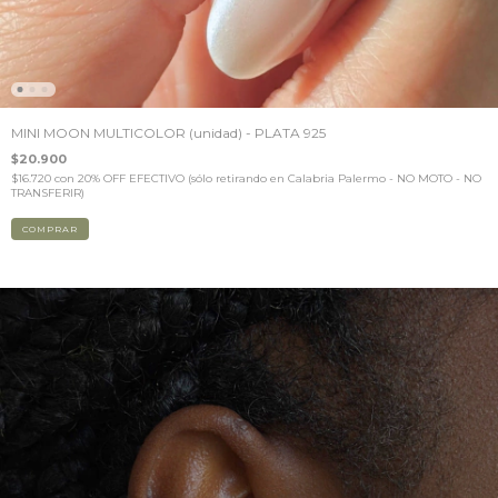
MINI MOON MULTICOLOR (unidad) - PLATA 925
$20.900
$16.720
con
20% OFF EFECTIVO (sólo retirando en Calabria Palermo - NO MOTO - NO
TRANSFERIR)