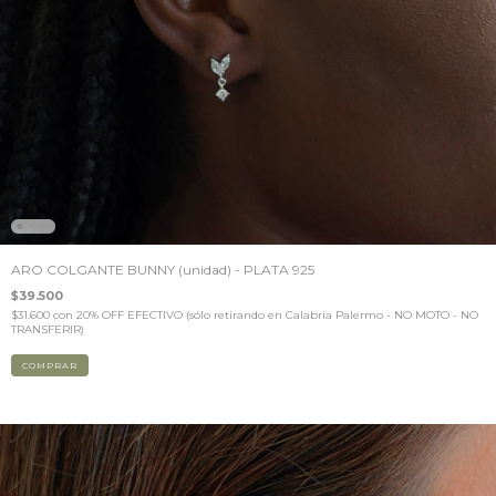
ARO COLGANTE BUNNY (unidad) - PLATA 925
$39.500
$31.600
con
20% OFF EFECTIVO (sólo retirando en Calabria Palermo - NO MOTO - NO
TRANSFERIR)