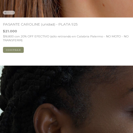
PASANTE CAROLINE (unidad) - PLATA 925
$21.000
$16.800
con
20% OFF EFECTIVO (sólo retirando en Calabria Palermo - NO MOTO - NO
TRANSFERIR)