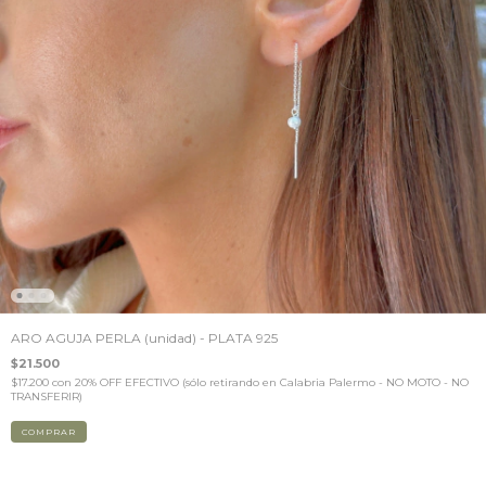
ARO AGUJA PERLA (unidad) - PLATA 925
$21.500
$17.200
con
20% OFF EFECTIVO (sólo retirando en Calabria Palermo - NO MOTO - NO
TRANSFERIR)