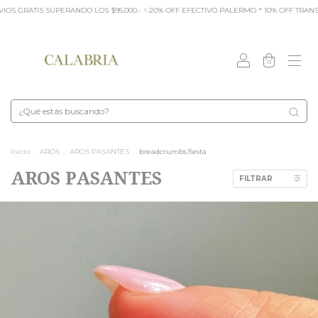
 10% OFF TRANSFERENCIA * CUOTAS SIN INTERÉS COMPRAS +$50.000.-
🏹 ENVIOS G
0
Inicio
.
AROS
.
AROS PASANTES
.
breadcrumbs.fiesta
AROS PASANTES
FILTRAR