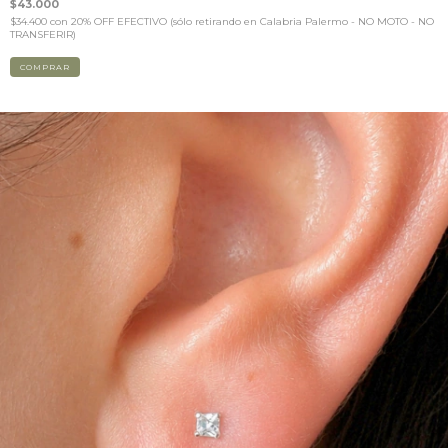
$43.000
$34.400
con
20% OFF EFECTIVO (sólo retirando en Calabria Palermo - NO MOTO - NO
TRANSFERIR)
COMPRAR