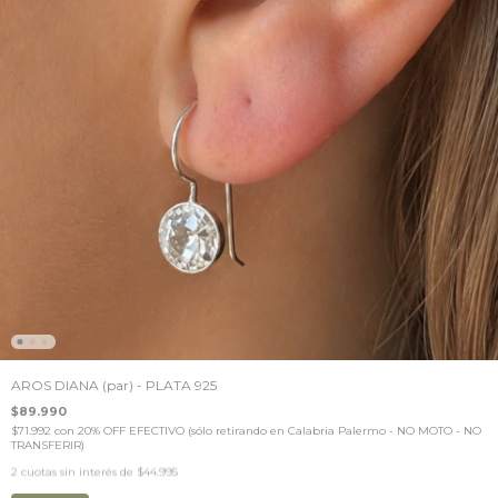
AROS DIANA (par) - PLATA 925
$89.990
$71.992
con
20% OFF EFECTIVO (sólo retirando en Calabria Palermo - NO MOTO - NO
TRANSFERIR)
2
cuotas sin interés de
$44.995