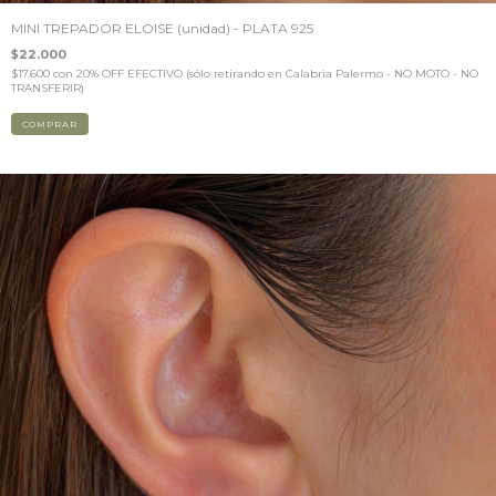
MINI TREPADOR ELOISE (unidad) - PLATA 925
$22.000
$17.600
con
20% OFF EFECTIVO (sólo retirando en Calabria Palermo - NO MOTO - NO
TRANSFERIR)
COMPRAR