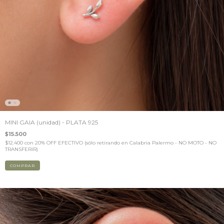
MINI GAIA (unidad) - PLATA 925
$15.500
$12.400
con
20% OFF EFECTIVO (sólo retirando en Calabria Palermo - NO MOTO - NO
TRANSFERIR)
COMPRAR