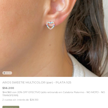
AROS SWEETIE MULTICOLOR (par) - PLATA 925
$56.200
$44.960
con
20% OFF EFECTIVO (sólo retirando en Calabria Palermo - NO MOTO - NO
TRANSFERIR)
2
cuotas sin interés de
$28.100