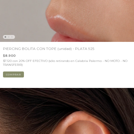
PIERCING BOLITA CON TOPE (unidad) - PLATA 925
$8.900
$7.120
con
20% OFF EFECTIVO (sólo retirando en Calabria Palermo - NO MOTO - NO
TRANSFERIR)
COMPRAR