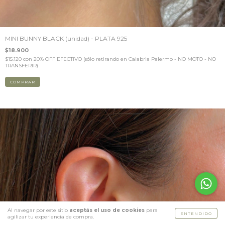
MINI BUNNY BLACK (unidad) - PLATA 925
$18.900
$15.120
con
20% OFF EFECTIVO (sólo retirando en Calabria Palermo - NO MOTO - NO
TRANSFERIR)
Al navegar por este sitio
aceptás el uso de cookies
para
ENTENDIDO
agilizar tu experiencia de compra.