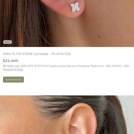
MINI FLOR ESME (unidad) - PLATA 925
$22.000
$17.600
con
20% OFF EFECTIVO (sólo retirando en Calabria Palermo - NO MOTO - NO
TRANSFERIR)