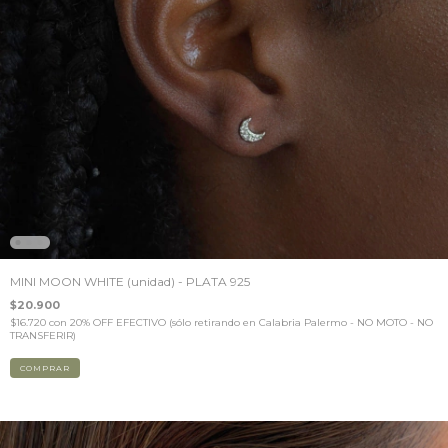
MINI MOON WHITE (unidad) - PLATA 925
$20.900
$16.720
con
20% OFF EFECTIVO (sólo retirando en Calabria Palermo - NO MOTO - NO
TRANSFERIR)