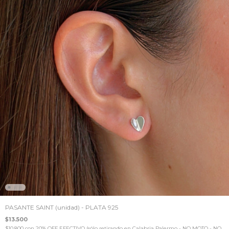
PASANTE SAINT (unidad) - PLATA 925
$13.500
$10.800
con
20% OFF EFECTIVO (sólo retirando en Calabria Palermo - NO MOTO - NO