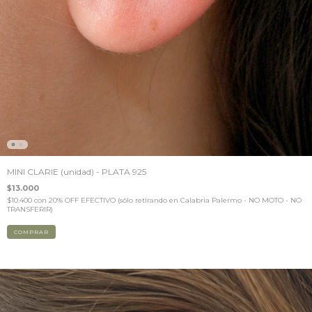
MINI CLARIE (unidad) - PLATA 925
$13.000
$10.400
con
20% OFF EFECTIVO (sólo retirando en Calabria Palermo - NO MOTO - NO
TRANSFERIR)