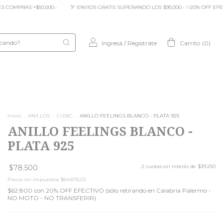
RANDO LOS $95.000.- ✨20% OFF EFECTIVO PALERMO * 10% OFF TRANSFERENCIA * CUOTA
Ingresá
/
Registráte
Carrito
(
0
)
Inicio
.
ANILLOS
.
CUBIC
.
ANILLO FEELINGS BLANCO - PLATA 925
ANILLO FEELINGS BLANCO -
PLATA 925
$78.500
2
cuotas sin interés de
$39.250
Precio sin impuestos
$64.876,03
$62.800
con
20% OFF EFECTIVO (sólo retirando en Calabria Palermo -
NO MOTO - NO TRANSFERIR)