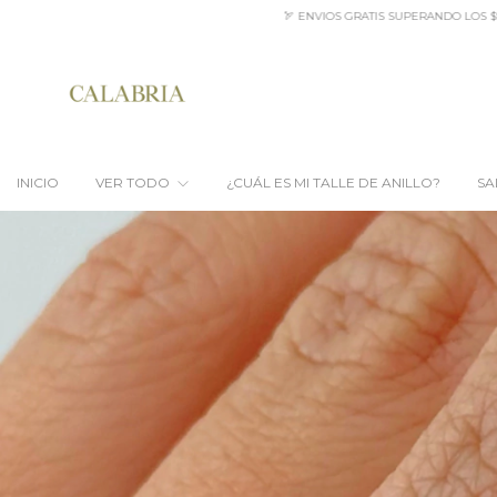
 ENVIOS GRATIS SUPERANDO LOS $95.000.- ✨20% OFF EFECTIVO PALERMO * 10% OFF TR
INICIO
VER TODO
¿CUÁL ES MI TALLE DE ANILLO?
SA