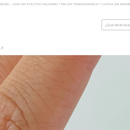
ANSFERENCIA * CUOTAS SIN INTERÉS COMPRAS +$50.000.-
🏹 ENVIOS GRATIS SUPE
LE