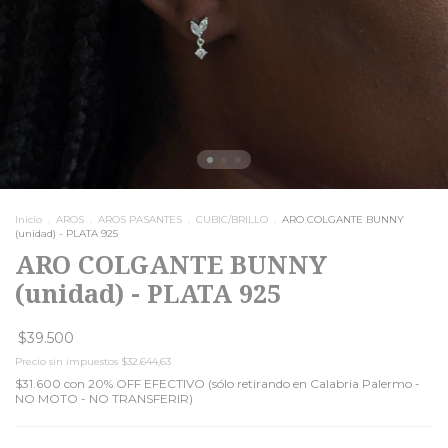
Inicio
.
AROS
.
AROS PASANTES
.
CUBIC/BRILLO
.
ARO COLGANTE BUNNY
(unidad) - PLATA 925
ARO COLGANTE BUNNY
(unidad) - PLATA 925
$39.500
Precio sin impuestos
$32.644,63
$31.600
con
20% OFF EFECTIVO (sólo retirando en Calabria Palermo -
NO MOTO - NO TRANSFERIR)