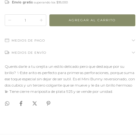
Envío gratis
superando los
$95.000
MEDIOS DE PAGO
MEDIOS DE ENVÍO
Querés darle a tu orejita un estilo delicado pero que destaque por su
brillo? ✨Este arito es perfecto para primeras perforaciones, porque suma
ese toque especial sin dejar de ser sutil. Es el Mini Bunny reversionado, con
dos cubics y un tercero colgante que se mueve y le da un brillo hermoso
💫 Tiene cierre mariposita de plata 925 y se vende por unidad.