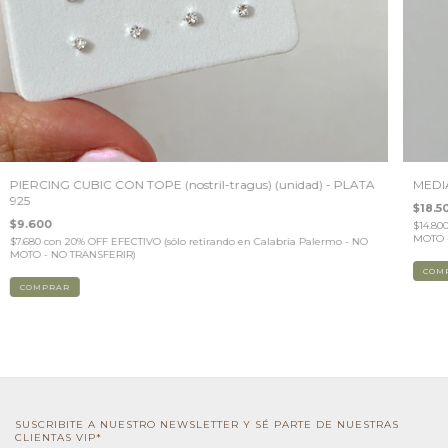
PIERCING CUBIC CON TOPE (nostril-tragus) (unidad) - PLATA
MEDIA
925
$18.5
$9.600
$14.80
MOTO 
$7.680
con
20% OFF EFECTIVO (sólo retirando en Calabria Palermo - NO
MOTO - NO TRANSFERIR)
COM
COMPRAR
SUSCRIBITE A NUESTRO NEWSLETTER Y SÉ PARTE DE NUESTRAS
CLIENTAS VIP*